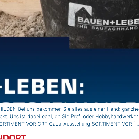
ILDEN Bei uns bekommen Sie alles aus einer Hand: ganzhe
ekt. Uns ist dabei egal, ob Sie Profi oder Hobbyhandwerker 
rd. SORTIMENT VOR ORT GaLa-Ausstellung SORTIMENT VOR […
NDORT