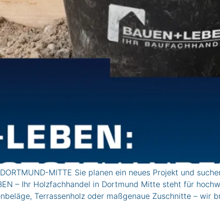
DORTMUND-MITTE Sie planen ein neues Projekt und suchen
EN – Ihr Holzfachhandel in Dortmund Mitte steht für hochw
enbeläge, Terrassenholz oder maßgenaue Zuschnitte – wir b