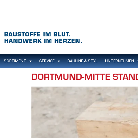
Inhalt
springen
SORTIMENT
SERVICE
BAULINE & STYL
UNTERNEHMEN
DORTMUND-MITTE STAN