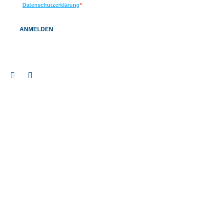
Datenschutzerklärung
ANMELDEN
Impressum
© 2026 BAUEN+LEBEN Service GmbH & Co. KG |
|
Datenschutz
Barrierefreiheitserklärung
|