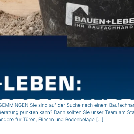
MMINGEN Sie sind auf der Suche nach einem Baufachhandel,
r Beratung punkten kann? Dann sollten Sie unser Team am S
ondere für Türen, Fliesen und Bodenbeläge […]