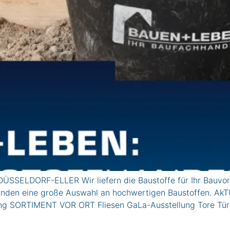
ÜSSELDORF-ELLER Wir liefern die Baustoffe für Ihr Bauvor
vatkunden eine große Auswahl an hochwertigen Baustoffe
lung SORTIMENT VOR ORT Fliesen GaLa-Ausstellung Tore Tü