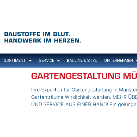
Inhalt
springen
SORTIMENT
SERVICE
BAULINE & STYL
UNTERNEHMEN
GARTENGESTALTUNG MÜ
Ihre Experten für Gartengestaltung in Münster
Gartenträume Wirklichkeit werden. MEH
UND SERVICE AUS EINER HAND! Ein gelungener