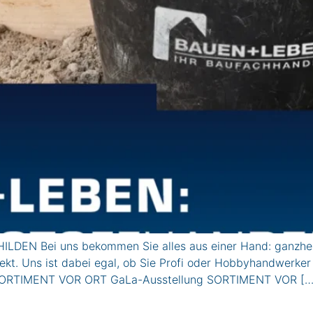
ILDEN Bei uns bekommen Sie alles aus einer Hand: ganzhe
ekt. Uns ist dabei egal, ob Sie Profi oder Hobbyhandwerker 
rd. SORTIMENT VOR ORT GaLa-Ausstellung SORTIMENT VOR […