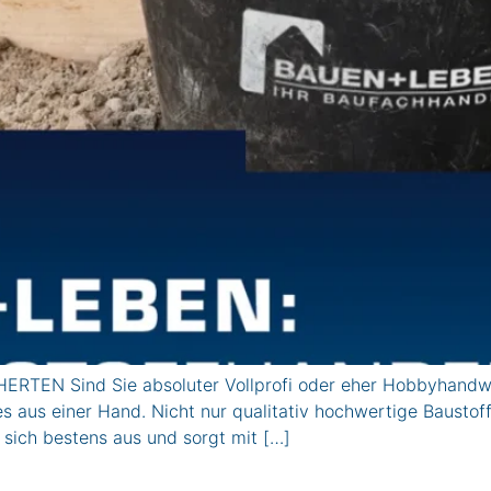
ERTEN Sind Sie absoluter Vollprofi oder eher Hobbyhandwe
les aus einer Hand. Nicht nur qualitativ hochwertige Baustof
sich bestens aus und sorgt mit […]