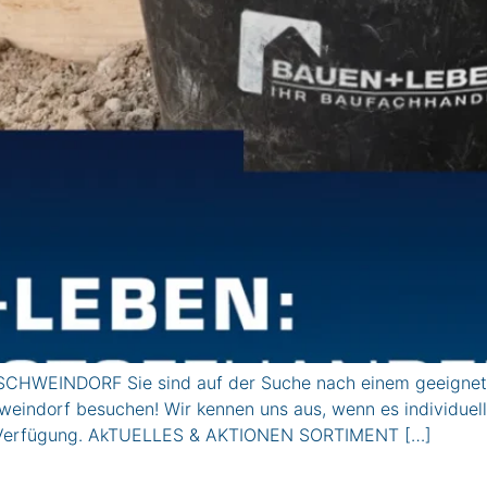
CHWEINDORF Sie sind auf der Suche nach einem geeignete
weindorf besuchen! Wir kennen uns aus, wenn es individuel
zur Verfügung. AkTUELLES & AKTIONEN SORTIMENT […]