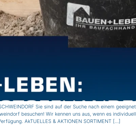
CHWEINDORF Sie sind auf der Suche nach einem geeignete
weindorf besuchen! Wir kennen uns aus, wenn es individuel
zur Verfügung. AkTUELLES & AKTIONEN SORTIMENT […]