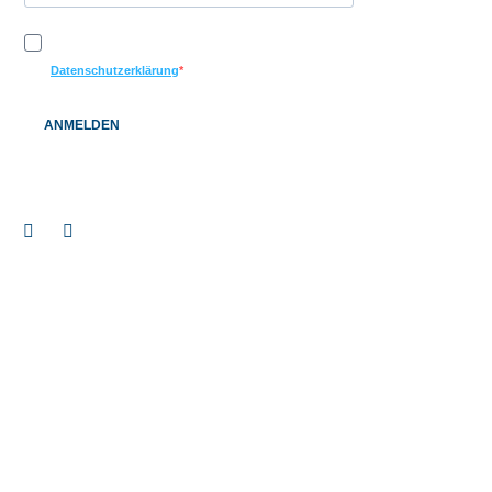
Ich möchte Ihren Newsletter erhalten und akzeptiere die
Datenschutzerklärung
ANMELDEN
Impressum
© 2026 BAUEN+LEBEN Service GmbH & Co. KG |
|
Datenschutz
Barrierefreiheitserklärung
|