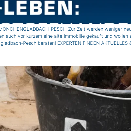
 MÖNCHENGLADBACH-PESCH Zur Zeit werden weniger neue I
ben auch vor kurzem eine alte Immobilie gekauft und wolle
hengladbach-Pesch beraten! EXPERTEN FINDEN AKTUELLES 