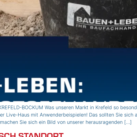
KREFELD-BOCKUM Was unseren Markt in Krefeld so besonde
r Live-Haus mit Anwenderbeispielen! Das sollten Sie sich a
machen Sie sich ein Bild von unserer herausragenden […]
SCH STANDORT