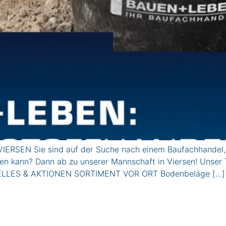
ERSEN Sie sind auf der Suche nach einem Baufachhandel, de
aten kann? Dann ab zu unserer Mannschaft in Viersen! Unser 
kTUELLES & AKTIONEN SORTIMENT VOR ORT Bodenbeläge […]