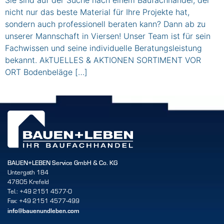
nicht nur das beste Material für Ihre Projekte hat,
sondern auch professionell beraten kann? Dann ab zu
unserer Mannschaft in Viersen! Unser Team ist für sein
Fachwissen und seine individuelle Beratungsleistung
bekannt. AkTUELLES & AKTIONEN SORTIMENT VOR
ORT Bodenbeläge […]
BAUEN+LEBEN Service GmbH & Co. KG
Untergath 184
47805 Krefeld
Tel.: +49 2151 4577-0
Fax: +49 2151 4577-499
info@bauenundleben.com