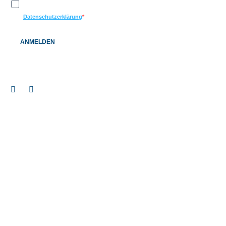
Ich möchte Ihren Newsletter erhalten und akzeptiere die
Datenschutzerklärung
ANMELDEN
© 2026 BAUEN+LEBEN Service GmbH & Co. KG |
Impressum
|
Datenschutz
|
Barrierefreiheitserklärung