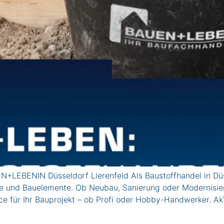
EN+LEBENIN Düsseldorf Lierenfeld Als Baustoffhandel in Düss
e und Bauelemente. Ob Neubau, Sanierung oder Modernisier
vice für Ihr Bauprojekt – ob Profi oder Hobby-Handwerke