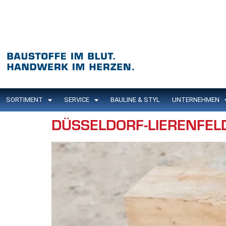
Inhalt
springen
SORTIMENT
SERVICE
BAULINE & STYL
UNTERNEHMEN
DÜSSELDORF-LIERENFEL