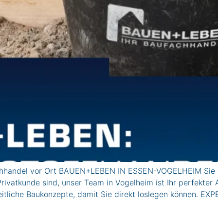
del vor Ort BAUEN+LEBEN IN ESSEN-VOGELHEIM Sie wollen
rivatkunde sind, unser Team in Vogelheim ist Ihr perfekter 
eitliche Baukonzepte, damit Sie direkt loslegen können