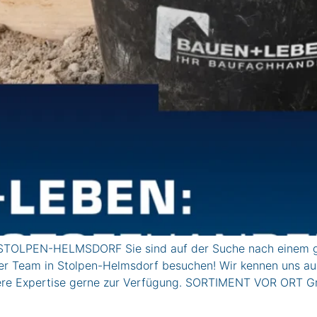
STOLPEN-HELMSDORF Sie sind auf der Suche nach einem gee
r Team in Stolpen-Helmsdorf besuchen! Wir kennen uns aus,
sere Expertise gerne zur Verfügung. SORTIMENT VOR ORT G