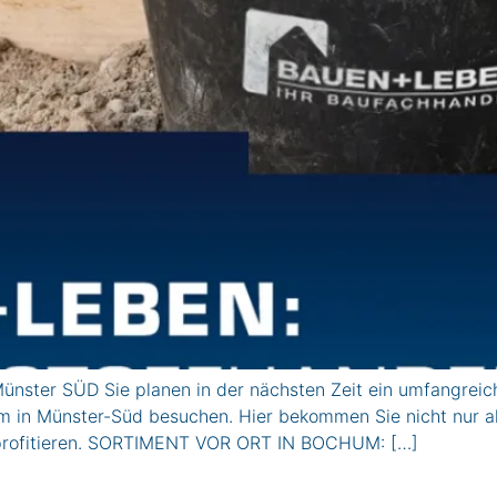
ster SÜD Sie planen in der nächsten Zeit ein umfangreic
 in Münster-Süd besuchen. Hier bekommen Sie nicht nur all
 profitieren. SORTIMENT VOR ORT IN BOCHUM: […]