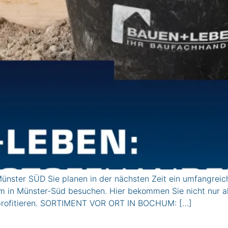
ster SÜD Sie planen in der nächsten Zeit ein umfangreic
 in Münster-Süd besuchen. Hier bekommen Sie nicht nur all
 profitieren. SORTIMENT VOR ORT IN BOCHUM: […]