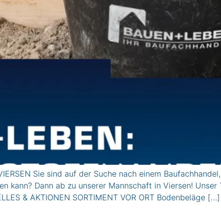
ERSEN Sie sind auf der Suche nach einem Baufachhandel, de
aten kann? Dann ab zu unserer Mannschaft in Viersen! Unser 
kTUELLES & AKTIONEN SORTIMENT VOR ORT Bodenbeläge […]