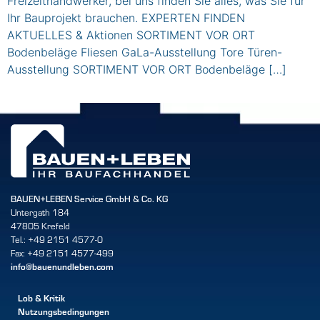
Freizeithandwerker, bei uns finden Sie alles, was Sie für
Ihr Bauprojekt brauchen. EXPERTEN FINDEN
AKTUELLES & Aktionen SORTIMENT VOR ORT
Bodenbeläge Fliesen GaLa-Ausstellung Tore Türen-
Ausstellung SORTIMENT VOR ORT Bodenbeläge […]
BAUEN+LEBEN Service GmbH & Co. KG
Untergath 184
47805 Krefeld
Tel.: +49 2151 4577-0
Fax: +49 2151 4577-499
info@bauenundleben.com
Lob & Kritik
Nutzungsbedingungen