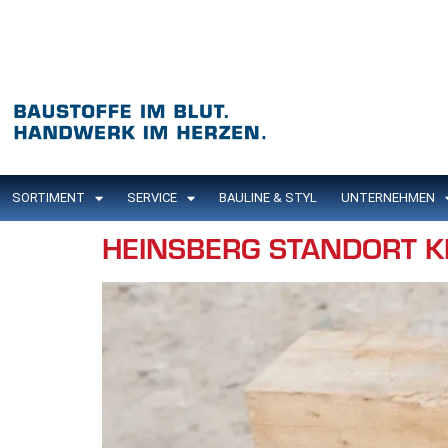
Inhalt
springen
SORTIMENT
SERVICE
BAULINE & STYL
UNTERNEHMEN
HEINSBERG STANDORT KI