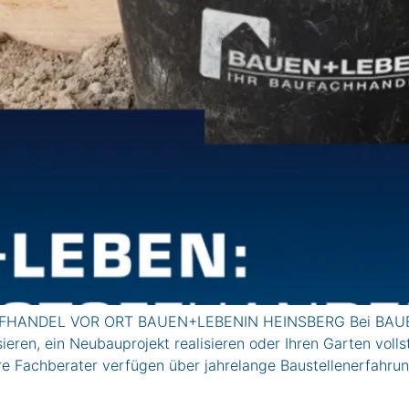
ANDEL VOR ORT BAUEN+LEBENIN HEINSBERG Bei BAUEN+L
eren, ein Neubauprojekt realisieren oder Ihren Garten voll
re Fachberater verfügen über jahrelange Baustellenerfahru