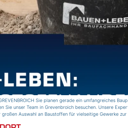
GREVENBROICH Sie planen gerade ein umfangreiches Baupro
en Sie unser Team in Grevenbroich besuchen. Unsere Experte
r großen Auswahl an Baustoffen für vielseitige Gewerke zur
NDORT