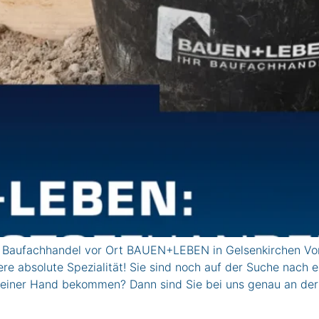
r Baufachhandel vor Ort BAUEN+LEBEN in Gelsenkirchen Vor
ere absolute Spezialität! Sie sind noch auf der Suche nach 
 einer Hand bekommen? Dann sind Sie bei uns genau an der