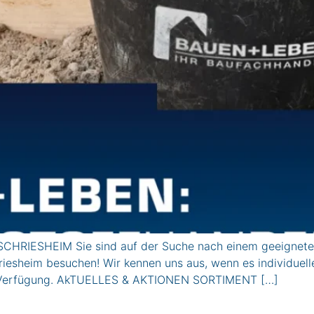
CHRIESHEIM Sie sind auf der Suche nach einem geeigneten
riesheim besuchen! Wir kennen uns aus, wenn es individuel
zur Verfügung. AkTUELLES & AKTIONEN SORTIMENT […]