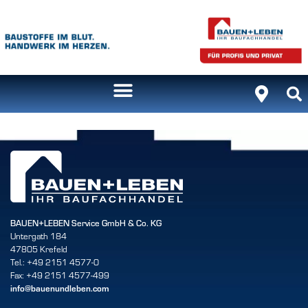
Inhalt
springen
BAUEN+LEBEN Service GmbH & Co. KG
Untergath 184
47805 Krefeld
Tel.: +49 2151 4577-0
Fax: +49 2151 4577-499
info@bauenundleben.com