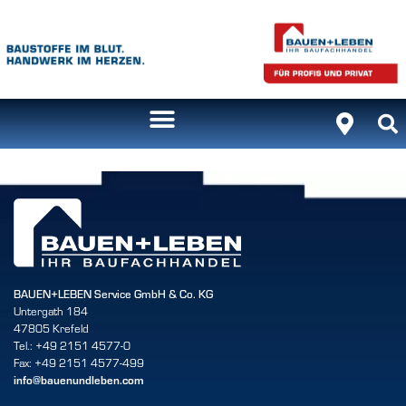
Inhalt
springen
BAUEN+LEBEN Service GmbH & Co. KG
Untergath 184
47805 Krefeld
Tel.: +49 2151 4577-0
Fax: +49 2151 4577-499
info@bauenundleben.com