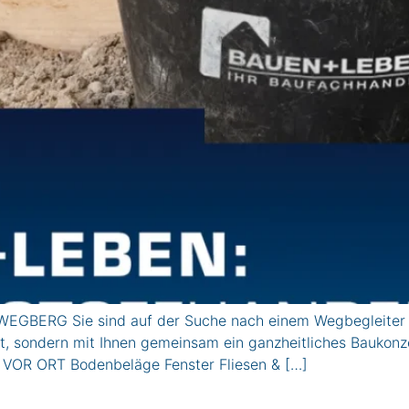
EGBERG Sie sind auf der Suche nach einem Wegbegleiter f
nt, sondern mit Ihnen gemeinsam ein ganzheitliches Baukonz
VOR ORT Bodenbeläge Fenster Fliesen & […]