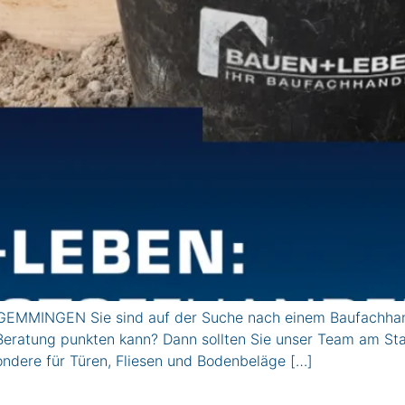
MMINGEN Sie sind auf der Suche nach einem Baufachhandel,
r Beratung punkten kann? Dann sollten Sie unser Team am S
ondere für Türen, Fliesen und Bodenbeläge […]