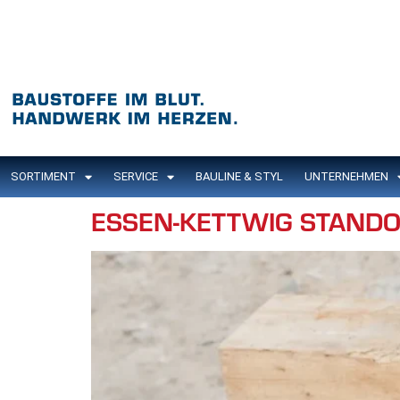
Inhalt
springen
SORTIMENT
SERVICE
BAULINE & STYL
UNTERNEHMEN
ESSEN-KETTWIG STAND