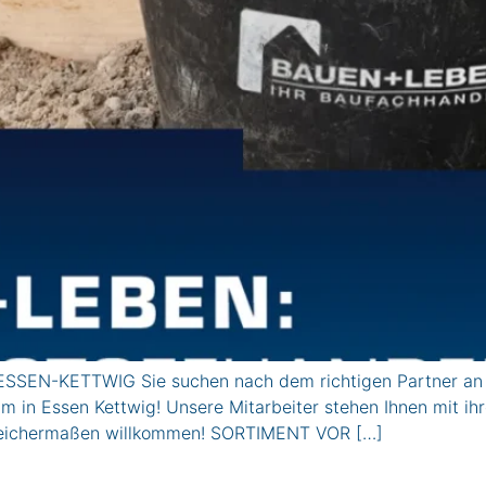
SSEN-KETTWIG Sie suchen nach dem richtigen Partner an Ih
 in Essen Kettwig! Unsere Mitarbeiter stehen Ihnen mit ihr
e gleichermaßen willkommen! SORTIMENT VOR […]