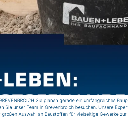
GREVENBROICH Sie planen gerade ein umfangreiches Baupro
en Sie unser Team in Grevenbroich besuchen. Unsere Experte
r großen Auswahl an Baustoffen für vielseitige Gewerke zur