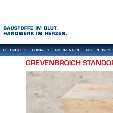
Inhalt
springen
SORTIMENT
SERVICE
BAULINE & STYL
UNTERNEHMEN
GREVENBROICH STANDO