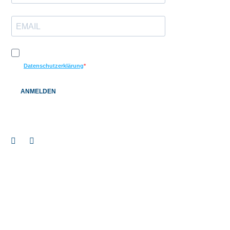
Ich möchte Ihren Newsletter erhalten und akzeptiere die
Datenschutzerklärung
ANMELDEN
Impressum
© 2026 BAUEN+LEBEN Service GmbH & Co. KG |
|
Datenschutz
Barrierefreiheitserklärung
|