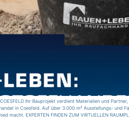
OESFELD Ihr Bauprojekt verdient Materialien und Partner, 
ndel in Coesfeld. Auf über 3.000 m² Ausstellungs- und Fach
nterschied macht. EXPERTEN FINDEN ZUM VIRTUELLEN RAUM