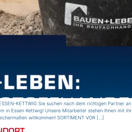
SSEN-KETTWIG Sie suchen nach dem richtigen Partner an Ih
 in Essen Kettwig! Unsere Mitarbeiter stehen Ihnen mit ihr
e gleichermaßen willkommen! SORTIMENT VOR […]
NDORT