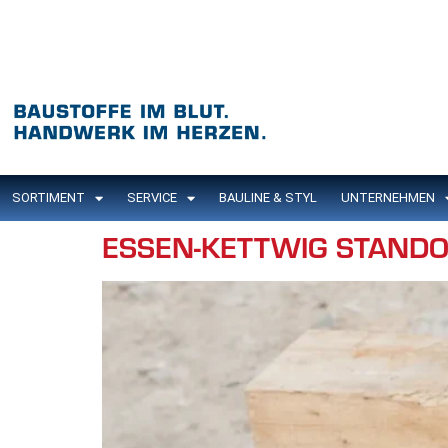
Inhalt
springen
SORTIMENT
SERVICE
BAULINE & STYL
UNTERNEHMEN
ESSEN-KETTWIG STAND