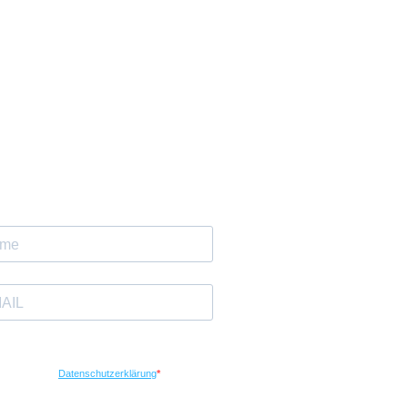
letteranmeldung
ch möchte Ihren Newsletter erhalten und
kzeptiere die
Datenschutzerklärung