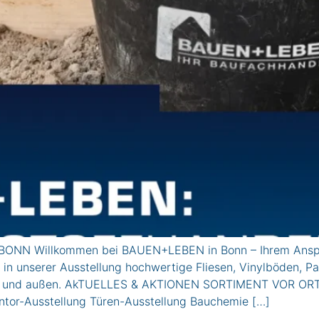
 BONN Willkommen bei BAUEN+LEBEN in Bonn – Ihrem Anspr
 unserer Ausstellung hochwertige Fliesen, Vinylböden, Park
nen und außen. AkTUELLES & AKTIONEN SORTIMENT VOR ORT
ntor-Ausstellung Türen-Ausstellung Bauchemie […]