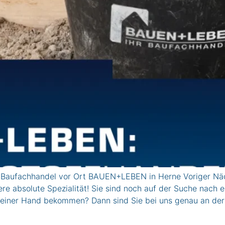
r Baufachhandel vor Ort BAUEN+LEBEN in Herne Voriger Näc
ere absolute Spezialität! Sie sind noch auf der Suche nach 
 einer Hand bekommen? Dann sind Sie bei uns genau an der