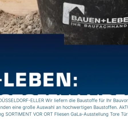
ÜSSELDORF-ELLER Wir liefern die Baustoffe für Ihr Bauvor
vatkunden eine große Auswahl an hochwertigen Baustoffe
lung SORTIMENT VOR ORT Fliesen GaLa-Ausstellung Tore Tü