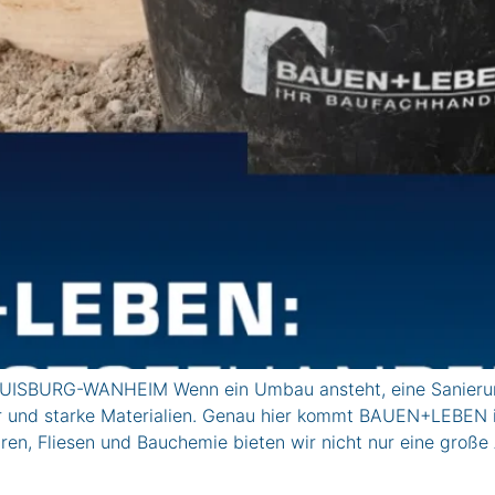
ISBURG-WANHEIM Wenn ein Umbau ansteht, eine Sanierung 
ner und starke Materialien. Genau hier kommt BAUEN+LEBEN i
en, Fliesen und Bauchemie bieten wir nicht nur eine große