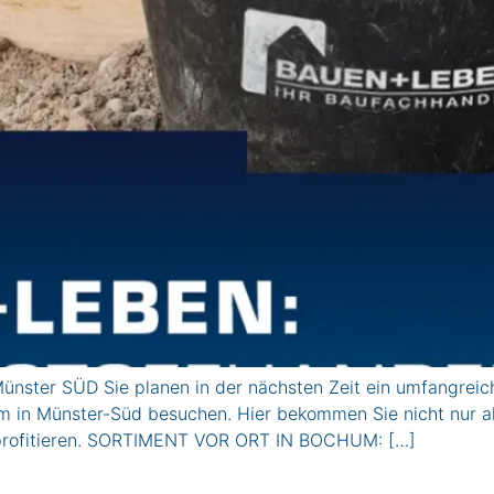
ster SÜD Sie planen in der nächsten Zeit ein umfangreic
 in Münster-Süd besuchen. Hier bekommen Sie nicht nur all
 profitieren. SORTIMENT VOR ORT IN BOCHUM: […]