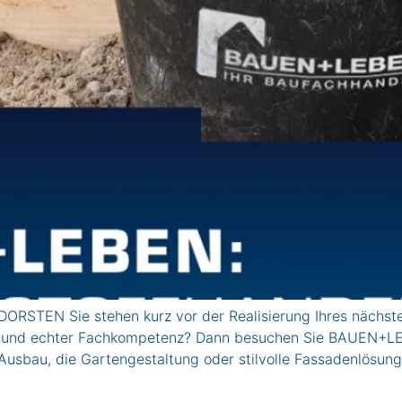
ORSTEN Sie stehen kurz vor der Realisierung Ihres nächs
 und echter Fachkompetenz? Dann besuchen Sie BAUEN+LEBE
 Ausbau, die Gartengestaltung oder stilvolle Fassadenlösung