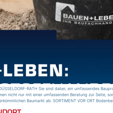
ÜSSELDORF-RATH Sie sind dabei, ein umfassendes Bauproje
hnen nicht nur mit einer umfassenden Beratung zur Seite, s
 herkömmlichen Baumarkt ab. SORTIMENT VOR ORT Bodenbelä
NDORT