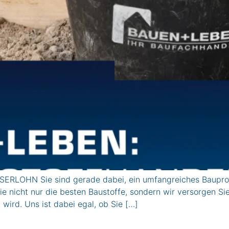
ERLOHN Sie sind gerade dabei, ein umfangreiches Bauproje
e nicht nur die besten Baustoffe, sondern wir versorgen Si
 wird. Uns ist dabei egal, ob Sie […]