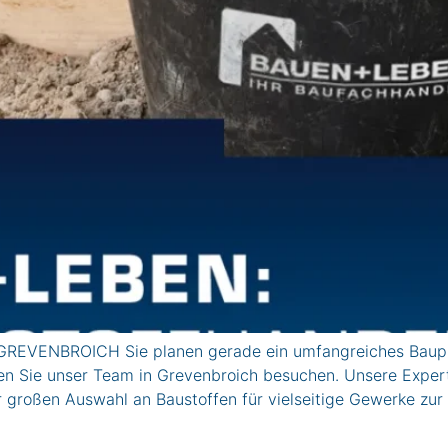
GREVENBROICH Sie planen gerade ein umfangreiches Baupro
en Sie unser Team in Grevenbroich besuchen. Unsere Experte
r großen Auswahl an Baustoffen für vielseitige Gewerke zur