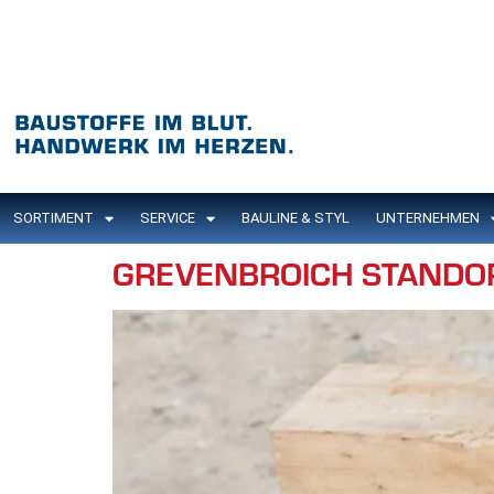
Inhalt
springen
SORTIMENT
SERVICE
BAULINE & STYL
UNTERNEHMEN
GREVENBROICH STANDO