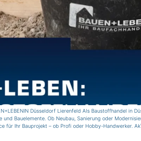
EN+LEBENIN Düsseldorf Lierenfeld Als Baustoffhandel in Düss
e und Bauelemente. Ob Neubau, Sanierung oder Modernisier
vice für Ihr Bauprojekt – ob Profi oder Hobby-Handwerke