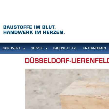
Inhalt
springen
SORTIMENT
SERVICE
BAULINE & STYL
UNTERNEHMEN
DÜSSELDORF-LIERENFEL