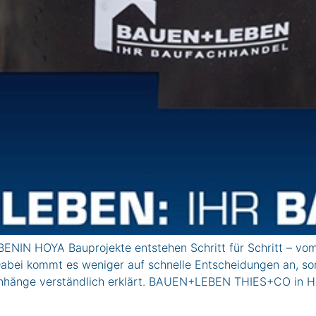
 HOYA Bauprojekte entstehen Schritt für Schritt – vom
abei kommt es weniger auf schnelle Entscheidungen an, sond
nhänge verständlich erklärt. BAUEN+LEBEN THIES+CO in Ho