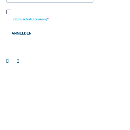
Ich möchte Ihren Newsletter erhalten und akzeptiere die
Datenschutzerklärung
ANMELDEN
© 2026 BAUEN+LEBEN Service GmbH & Co. KG |
Impressum
|
Datenschutz
|
Barrierefreiheitserklärung