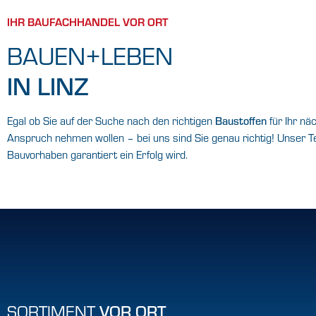
IHR BAUFACHHANDEL VOR ORT
BAUEN+LEBEN
IN LINZ
Egal ob Sie auf der Suche nach den richtigen
Baustoffen
für Ihr nä
Anspruch nehmen wollen – bei uns sind Sie genau richtig! Unser Te
Bauvorhaben garantiert ein Erfolg wird.
SORTIMENT
VOR ORT
Baumarkt
Fenster / Türen / Tore
GaLa-Ausstellung
SORTIMENT
VOR ORT