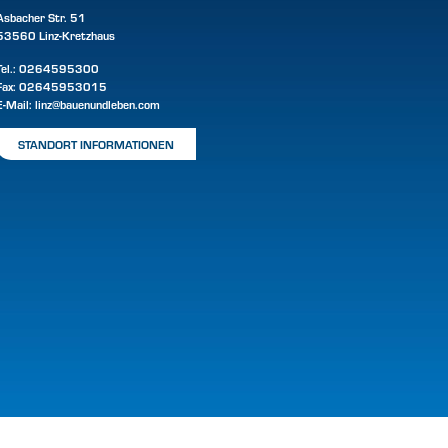
Asbacher Str. 51
53560 Linz-Kretzhaus
Tel.:
0264595300
Fax: 02645953015
E-Mail:
linz@bauenundleben.com
STANDORT INFORMATIONEN