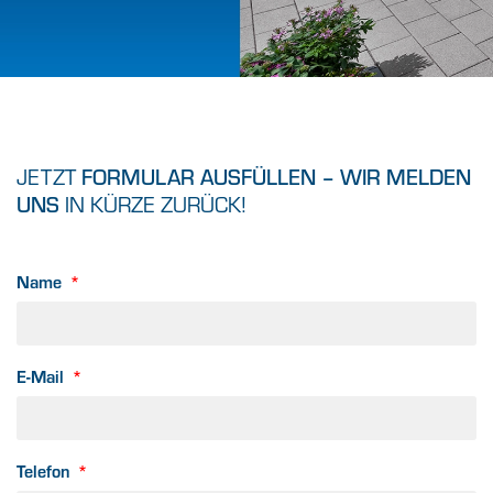
JETZT
EXPERTEN
KONTAKTIEREN!
JETZT
FORMULAR AUSFÜLLEN – WIR MELDEN
IN KÜRZE ZURÜCK!
UNS
Sie interessieren sich für
die Produkte aus unserer
GaLa-Ausstellung? Nutzen
Sie jetzt unser
Name
Kontaktformular. Wir
melden uns bei Ihnen!
E-Mail
ZUR STANDORTSEITE
Telefon