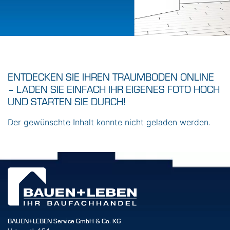
WOHNTRÄUME
VERWIRKLICHEN – MIT
UNSEREM DIGITALEN
ENTDECKEN SIE IHREN TRAUMBODEN ONLINE
KONFIGURATOR FÜR
– LADEN SIE EINFACH IHR EIGENES FOTO HOCH
INNEN UND AUSSEN!
UND STARTEN SIE DURCH!
Der gewünschte Inhalt konnte nicht geladen werden.
ZURÜCK ZUR STANDORTSEITE
BAUEN+LEBEN Service GmbH & Co. KG